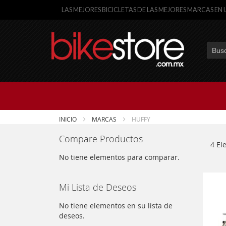
LAS MEJORES BICICLETAS DE LAS MEJORES MARCAS EN 
Busca
INICIO
MARCAS
HUFFY
Compare Productos
4
El
No tiene elementos para comparar.
Mi Lista de Deseos
No tiene elementos en su lista de
deseos.