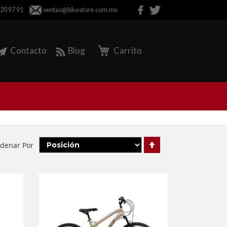
 20 97 91
ventas@bikestore.com.mx
Contacto
Blog
Carrito
Fijar
denar Por
Órden
Descendente