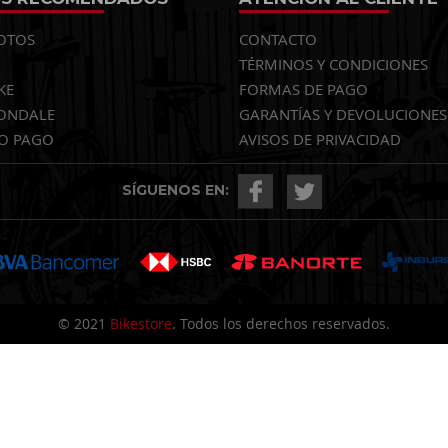
OTOS
CONTACTO
TÉRMINOS Y CONDICIONES
KE
FORMAS DE PAGO
ONDALE
GARANTÍAS Y DEVOLUCIONES
O PAGO
AVISOS DE PRIVACIDAD
SÍGUENOS EN:
© 2021
Bikestore
. Todos los derechos reservados.