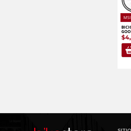
MSI
BICI
GOO
$4
SITI