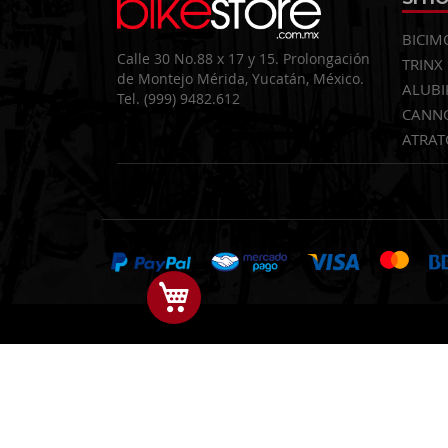
BICIM
Calle 30 No.88 x 17 y 15. Prolongación
TRINX
de Montejo Mérida, Yucatán, México.
ALUBI
Tel. (999) 9482.612
CANN
ATRAT
Mi Carrito