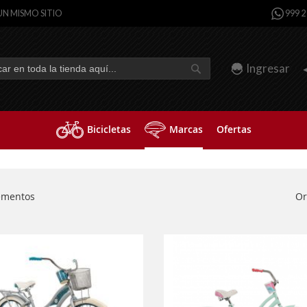
UN MISMO SITIO
999 2
Ingresar
Buscar
r
Bicicletas
Marcas
Ofertas
Or
ementos