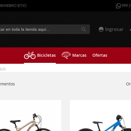
UN MISMO SITIO
999 2
Ingresar
Buscar
r
Bicicletas
Marcas
Ofertas
ÑOS
Or
ementos