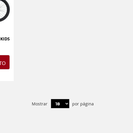
 KIDS
TO
Mostrar
por página