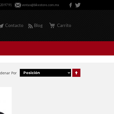
 20 97 91
ventas@bikestore.com.mx
Contacto
Blog
Carrito
Fijar
denar Por
Órden
Descendente