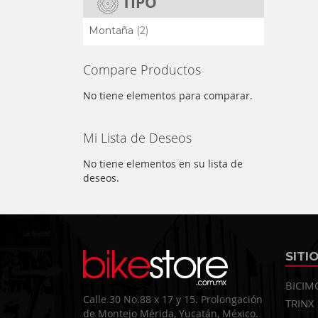
TIPO
elemento
Montaña
2
Compare Productos
No tiene elementos para comparar.
Mi Lista de Deseos
No tiene elementos en su lista de
deseos.
SITI
BICIM
Calle 30 No.88 x 17 y 15. Prolongación
TRINX
de Montejo Mérida, Yucatán, México.