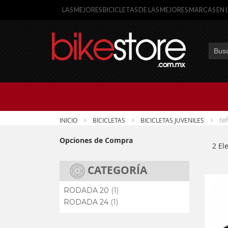
LAS MEJORES BICICLETAS DE LAS MEJORES MARCAS EN 
Busca
INICIO
BICICLETAS
BICICLETAS JUVENILES
NI
Opciones de Compra
2
El
CATEGORÍA
elemento
RODADA 20
1
elemento
RODADA 24
1