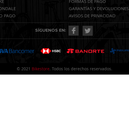
KE
FORMAS DE PAGO
ONDALE
GARANTÍAS Y DEVOLUCIONES
O PAGO
AVISOS DE PRIVACIDAD
SÍGUENOS EN:
© 2021
Bikestore
. Todos los derechos reservados.