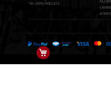
ALUBI
Tel. (999) 9482.612
CANN
ATRAT
Mi Carrito