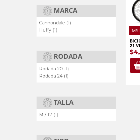
MARCA
elemento
Cannondale
1
elemento
Huffy
1
MSI
BICI
21 V
$4
RODADA
elemento
Rodada 20
1
elemento
Rodada 24
1
TALLA
elemento
M / 17
1