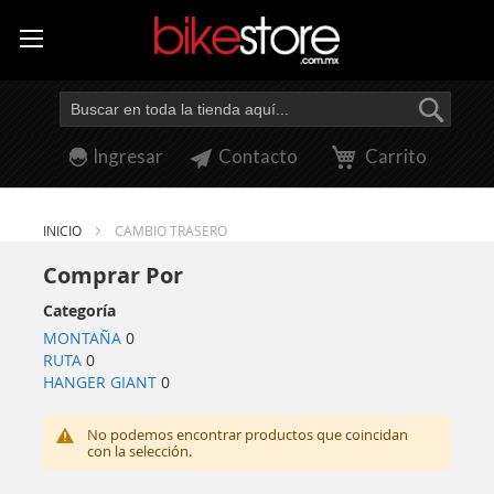
Busca
Ingresar
Contacto
Carrito
INICIO
CAMBIO TRASERO
Comprar Por
Categoría
MONTAÑA
0
RUTA
0
HANGER GIANT
0
No podemos encontrar productos que coincidan
con la selección.